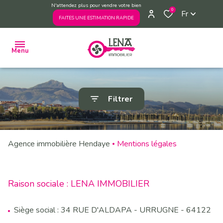
N'attendez plus pour vendre votre bien
0
Fr
FAITES UNE ESTIMATION RAPIDE
Menu
ACHETER
Filtrer
VENDRE
ESTIMER
Agence immobilière Hendaye
Mentions légales
VENDUS
PAR
L'AGENCE
Raison sociale : LENA IMMOBILIER
L'AGENCE
PRENDRE
Siège social : 34 RUE D'ALDAPA - URRUGNE - 64122
RENDEZ-
VOUS