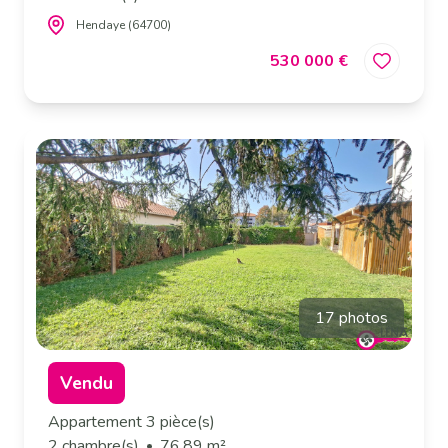
Hendaye (64700)
530 000 €
17 photos
Vendu
Appartement 3 pièce(s)
2 chambre(s)
76.89 m²