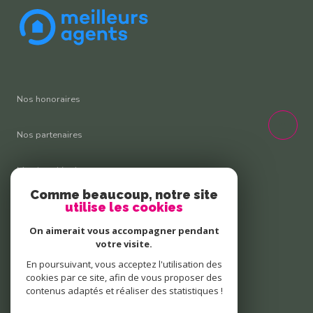
Nos honoraires
Nos partenaires
Mentions légales
Comme beaucoup, notre site
Admin
utilise les cookies
On aimerait vous accompagner pendant
Politique RGPD
votre visite.
En poursuivant, vous acceptez l'utilisation des
Cookies
cookies par ce site, afin de vous proposer des
contenus adaptés et réaliser des statistiques !