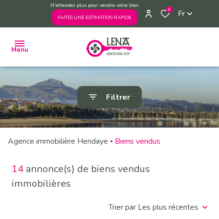
N'attendez plus pour vendre votre bien
0
Fr
FAITES UNE ESTIMATION RAPIDE
Menu
ACHETER
Filtrer
VENDRE
ESTIMER
Agence immobilière Hendaye
Biens vendus
VENDUS
PAR
L'AGENCE
14
annonce(s) de biens vendus
L'AGENCE
immobilières
PRENDRE
Trier par Les plus récentes
RENDEZ-
VOUS