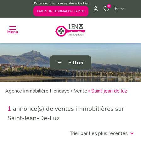
N'attendez plus pour vendre votre bien
0
Fr
FAITES UNE ESTIMATION RAPIDE
Menu
ACHETER
Filtrer
VENDRE
ESTIMER
Agence immobilière Hendaye
Vente
Saint jean de luz
VENDUS
PAR
L'AGENCE
1
annonce(s) de ventes immobilières sur
L'AGENCE
Saint-Jean-De-Luz
PRENDRE
Trier par Les plus récentes
RENDEZ-
VOUS