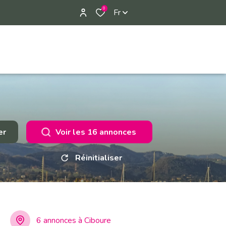
0
Fr
er
Voir les
16
annonces
Réinitialiser
6 annonces à Ciboure