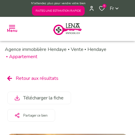
N'attendez plus pour vendre votre bien
0
Fr
FAITES UNE ESTIMATION RAPIDE
Menu
Agence immobilière Hendaye
Vente
Hendaye
ACHETER
Appartement
VENDRE
ESTIMER
Retour aux résultats
VENDUS
PAR
Télécharger la fiche
L'AGENCE
L'AGENCE
Partager ce bien
PRENDRE
RENDEZ-
VOUS