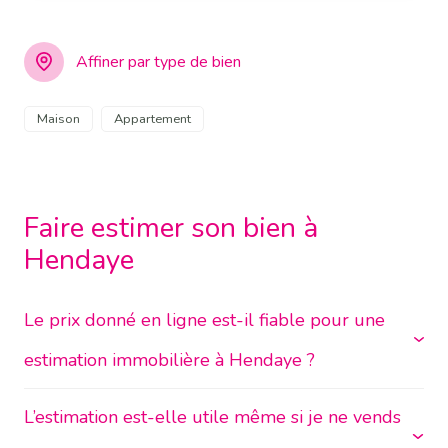
Affiner par type de bien
Maison
Appartement
Faire estimer son bien à
Hendaye
Le prix donné en ligne est-il fiable pour une
estimation immobilière à Hendaye ?
L’estimation est-elle utile même si je ne vends
Les estimations en ligne donnent une fourchette
indicative basée sur des moyennes. Elles ne prennent pas