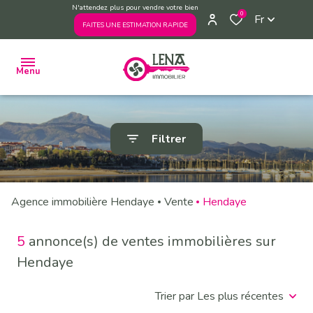
N'attendez plus pour vendre votre bien
0
Fr
FAITES UNE ESTIMATION RAPIDE
Menu
ACHETER
Filtrer
VENDRE
ESTIMER
Agence immobilière Hendaye
Vente
Hendaye
VENDUS
PAR
L'AGENCE
5
annonce(s) de ventes immobilières sur
L'AGENCE
Hendaye
PRENDRE
Trier par Les plus récentes
RENDEZ-
VOUS