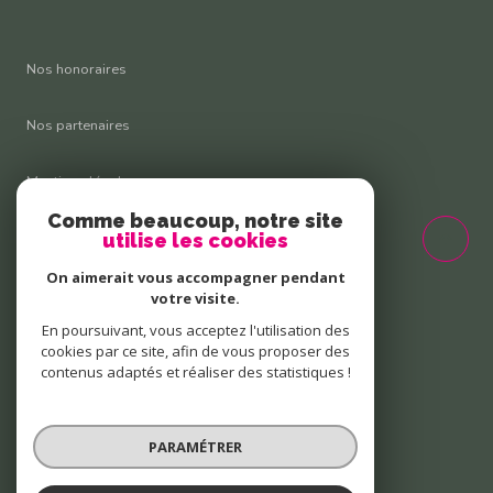
Nos honoraires
Nos partenaires
Mentions légales
Comme beaucoup, notre site
Admin
utilise les cookies
On aimerait vous accompagner pendant
Politique RGPD
votre visite.
En poursuivant, vous acceptez l'utilisation des
Cookies
cookies par ce site, afin de vous proposer des
contenus adaptés et réaliser des statistiques !
© 2026 | Tous droits réservés
PARAMÉTRER