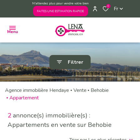
N'attendez plus pour vendre votre bien
0
Fr
FAITES UNE ESTIMATION RAPIDE
Menu
ACHETER
Filtrer
VENDRE
ESTIMER
Agence immobilière Hendaye
Vente
Behobie
VENDUS
PAR
Appartement
L'AGENCE
2
annonce(s) immobilière(s) :
L'AGENCE
Appartements en vente sur Behobie
PRENDRE
RENDEZ-
VOUS