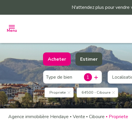
N'attendez plus pour vendre 
Menu
ACHETER
Acheter
Estimer
VENDRE
Type de bien
1
De l'ancien
Localisati
ESTIMER
De l'immo pro
VENDUS
Propriete
64500 - Ciboure
PAR
L'AGENCE
Agence immobilière Hendaye
Vente
Ciboure
Propriete
L'AGENCE
PRENDRE